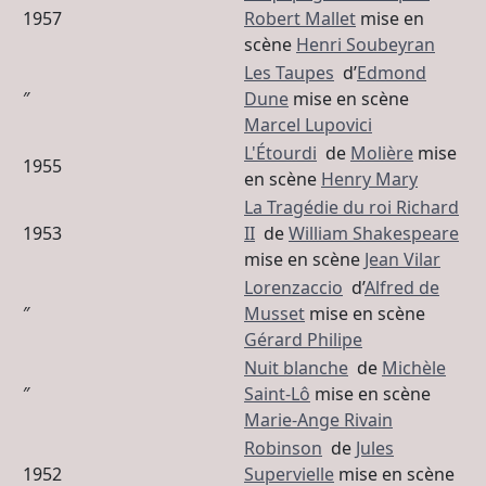
1957
Robert Mallet
mise en
scène
Henri Soubeyran
Les Taupes
d’
Edmond
″
Dune
mise en scène
Marcel Lupovici
L'Étourdi
de
Molière
mise
1955
en scène
Henry Mary
La Tragédie du roi Richard
1953
II
de
William Shakespeare
mise en scène
Jean Vilar
Lorenzaccio
d’
Alfred de
″
Musset
mise en scène
Gérard Philipe
Nuit blanche
de
Michèle
″
Saint-Lô
mise en scène
Marie-Ange Rivain
Robinson
de
Jules
1952
Supervielle
mise en scène