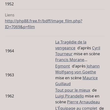
1952
Liens
http://php88.free.fr/bdff/
image_film.php?
ID=7069&p=film
La Tragédie de la
vengeance
d'après
Cyril
1964
Tourneur
mise en scène
Francis Morane
…
Egmont
d'après
Johann
Wolfgang von Goethe
1963
mise en scène
Maurice
Guillaud
Tout pour le mieux
de
1962
Luigi Pirandello
mise en
scène
Pierre Arnaudeau
L'Équipage au complet
de