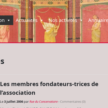
ion
Actualités
Nos activités
Annuair
es
Les membres fondateurs-trices de
l’association
Le
3 juillet 2006
par
Rue du Conservatoire
-
Commentaires (0)