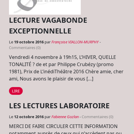
LECTURE VAGABONDE
EXCEPTIONNELLE
Le
19 octobre 2016
par
Françoise VIALLON-MURPHY
-
Commentaires (0)
Vendredi 4 novembre à 19h15, L’HIVER, QUELLE
TONALITÉ ? de et par Philippe Crubézy (promo
1981), Prix de L’inédiThéâtre 2016 Chère amie, cher
ami, Nous avons le plaisir de vous […]
LIRE
LES LECTURES LABORATOIRE
Le
12 octobre 2016
par
Fabienne Gozlan
-
Commentaires (0)
MERCI DE FAIRE CIRCULER CETTE INFORMATION
notamment auprès de ceux qui n’accèdent pas ou