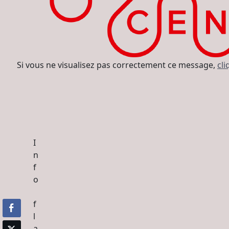
Si vous ne visualisez pas correctement ce message,
cli
I
n
f
o
f
l
a