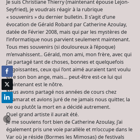
Je suis Christiane Thierry (maintenant épouse Lejon-
Seyfried), je voudrais réagir à la rubrique
« souvenirs » du dernier bulletin. Il s’agit d’une
évocation de Gérald Robard par Catherine Azoulay,
datée de Février 2008, mais qui par les mystères de
l’informatique nous parvient seulement maintenant.
Tous mes souvenirs (si douloureux à l’époque)
m’envahissent.. Gérald, mon ami, mon frère, avec qui
j’ai partagé tant de choses, bonnes et quelquefois
angoissantes, ceux qui l’ont aimé auraient tant voulu
être son bon ange, mais… peut-être est-ce lui qui
maintenant est le nôtre.
Nous avons partagé nos années de cours chez
Chamarat et avions juré de ne jamais nous quitter, la
vie ou plutôt la mort en a décidé autrement.
Quel grand artiste il aurait été.
Je me souviens fort bien de Catherine Azoulay, j’ai
également pris une voie parallèle et m’occupe dans le
Var où je réside (Bormes les Mimosas) de festivals