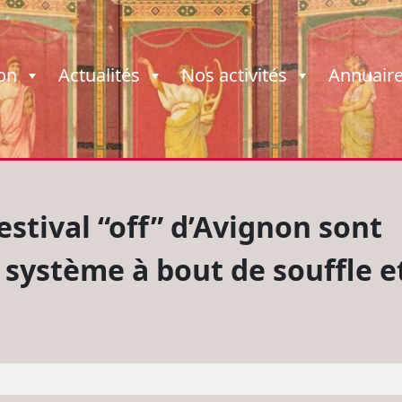
ion
Actualités
Nos activités
Annuair
estival “off” d’Avignon sont
 système à bout de souffle e