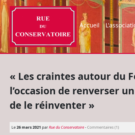
Accueil
L'associat
« Les craintes autour du F
l’occasion de renverser un
de le réinventer »
Le
26 mars 2021
par
Rue du Conservatoire
-
Commentaires (1)