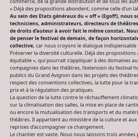
commerce, de la grande distribution et de tous les autr
« Déjà des propositions abondent, comme celle d’un labe
Au sein des Etats généraux du « off » (Egoff), nou
techniciens, administrateurs, directeurs de théâtre
de droits d’auteur à avoir fait le même constat. No
de penser le festival de demain, de façon horizontale
collective,
car nous croyons le dialogue indispensable à
Préserver la diversité culturelle. Déjà des propositions
équitable », qui pourrait s’appliquer à des domaines aus
compagnies dans les théâtres, l’extension du festival ho
publics du Grand Avignon dans les projets des théâtr
respect des conventions collectives, la lutte pour la t
prix et à la régulation des pratiques.
La question de la lutte contre le réchauffement climat
sur la climatisation des salles, la mise en place de cant
ou encore la mutualisation des transports et du matér
théâtres. Il appartient au ministère de la culture et aux 
reprises d’accompagner ce changement.
Le chantier est vaste. Nous nous laissons trois années