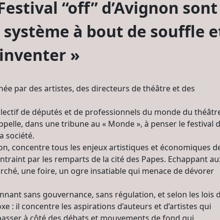
Festival “off” d’Avignon sont
 système à bout de souffle e
éinventer »
e par des artistes, des directeurs de théâtre et des
ollectif de députés et de professionnels du monde du théâtr
appelle, dans une tribune au « Monde », à penser le festival 
a société.
on, concentre tous les enjeux artistiques et économiques d
traint par les remparts de la cité des Papes. Echappant au
rché, une foire, un ogre insatiable qui menace de dévorer
nnant sans gouvernance, sans régulation, et selon les lois 
 : il concentre les aspirations d’auteurs et d’artistes qui
e passer à côté des débats et mouvements de fond qui