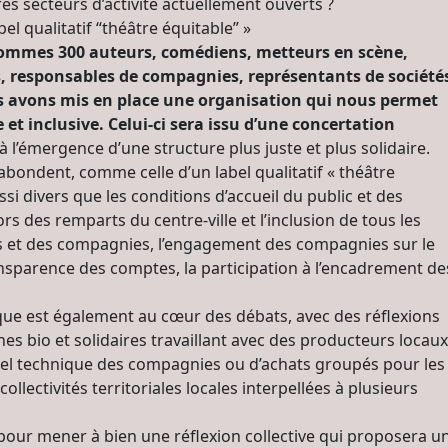
es secteurs d’activité actuellement ouverts ?
l qualitatif “théâtre équitable” »
s sommes 300 auteurs, comédiens, metteurs en scène,
s, responsables de compagnies, représentants de société
us avons mis en place une organisation qui nous permet
 et inclusive. Celui-ci sera issu d’une concertation
 l’émergence d’une structure plus juste et plus solidaire.
 abondent, comme celle d’un label qualitatif « théâtre
si divers que les conditions d’accueil du public et des
rs des remparts du centre-ville et l’inclusion de tous les
es et des compagnies, l’engagement des compagnies sur le
ransparence des comptes, la participation à l’encadrement de
ique est également au cœur des débats, avec des réflexions
ines bio et solidaires travaillant avec des producteurs locaux
iel technique des compagnies ou d’achats groupés pour les
collectivités territoriales locales interpellées à plusieurs
 pour mener à bien une réflexion collective qui proposera u