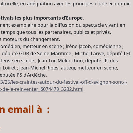
ulturelle, en adéquation avec les principes d’une économie
stivals les plus importants d’Europe.
ment exemplaire pour la diffusion du spectacle vivant en
t temps que tous les partenaires, publics et privés,
 des moteurs du changement.
 comédien, metteur en scène ; Irène Jacob, comédienne ;
, député GDR de Seine-Maritime ; Michel Larive, député LFI
etteuse en scène ; Jean-Luc Mélenchon, député LFI des
iret ; Jean-Michel Ribes, auteur, metteur en scène,
députée PS d’Ardèche.
/25/les-craintes-autour-du-festival-off-d-avignon-sont-l-
t-de-le-reinventer_6074479_3232.html
n email à :
m