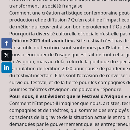
transforment la société française.
Comment une création artistique contemporaine peut-e
production et de diffusion ? Qu’en est-il de l’impact éco
de métier qui œuvrent à son bon déroulement ? Que dir
Pourquoi la diversité culturelle et sociale n’est-elle p
L’édition 2021 doit avoir lieu.
Si le festival n’est pas
l’ensemble du territoire sont soutenues par l’Etat et les
nous préoccuper de l’usage qui est fait de tout cet argen
» d’Avignon, mais au-delà, celui de la politique du spect
L’annulation de l’édition 2020 pour cause de pandémie et
du festival incertain. Elles sont l’occasion de renverser 
survie du festival, et de la fierté pour les compagnies 
pour les théâtres d’Avignon, de pouvoir y répondre.
Pour nous, il est évident que le Festival d’Avignon « o
Comment l’Etat peut-il imaginer que nous, artistes, tech
compagnies et de théâtres, qui sommes des employés e
conscients de la gravité de la situation actuelle et moi
demandées par le gouvernement que les entrepreneurs 