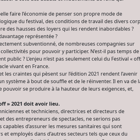
lle faire l’économie de penser son propre mode de
logique du festival, des conditions de travail des divers cor
e des hausses des loyers qui les rendent inabordables ?
as davantage représentée ?
 directement subventionné, de nombreuses compagnies sur
 collectivités pour pouvoir y participer. N’est-il pas temps de
t public ? L’enjeu n’est pas seulement celui du Festival « of
acle vivant en France.
 les craintes qui pèsent sur l’édition 2021 rendent l’avenir
un système à bout de souffle et de le réinventer. Il en va de l
de pouvoir se produire à la hauteur de leurs exigences, et,
ff » 2021 doit avoir lieu.
niciennes et techniciens, directrices et directeurs de
t des entrepreneurs de spectacles, ne serions pas
ns capables d’assurer les mesures sanitaires qui sont
et employés dans d’autres secteurs tels que ceux du