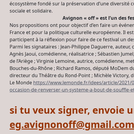
écosystème fondé sur la préservation d’une diversité c
sociale et solidaire.
Avignon « off » est l’un des fe
Nos propositions ont pour objectif d’en faire un événe
France et pour la politique culturelle européenne. Il es
participent à la réflexion pour faire de ce festival un
Parmi les signataires : Jean-Philippe Daguerre, auteur,
Agnès Jaoui, comédienne, réalisatrice ; Sébastien Jumel
de l’Ariège ; Virginie Lemoine, autrice, comédienne, m
Bouches-du-Rhône ; Richard Ramos, député MoDem du Lo
directeur du Théâtre du Rond-Point ; Michèle Victory, 
Le Monde
https://www.lemonde.fr/idees/article/2021/03
occasion-de-renverser-un-systeme-a-bout-de-souffle-e
si tu veux signer, envoie u
eg.avignonoff@gmail.co