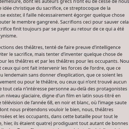
a démesure, dont les auteurs grecs n’ont eu de cesse de nou
idée christique du sacrifice, ce streptocoque de la
e exister, il faille nécessairement égorger quelque chose
mputer le membre gangrené. Sacrifions ceci pour sauver cela
rifice finit toujours par se payer au retour de ce qui a été
 cynisme.
tions des théâtres, tenté de faire preuve d’intelligence
viter le sacrifice, mais tenter d’inventer quelque chose de
our les théâtres et par les théâtres pour les occupants. No
ceux qui ont fait intervenir les forces de l’ordre, que ce
 au lendemain sans donner d’explication, que ce soient les
vement ou pour le théâtre, ou ceux qui n’ont trouvé aucun
e tout cela n’intéresse personne au-delà des protagonistes
 un niveau glaciaire, digne d’un film en latin sous-titré en
élévision de l’année 68, en noir et blanc, où l’image saute
ont nous prétendons vouloir le bien, nous, théâtres
ées et les occupants, dans cette bataille pour tout le
hier, ils étaient quatre) prodiguant tout autant de bonnes