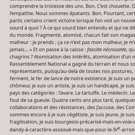
comprendre la tristesse des uns. Bon. C’est chouette. 
l’empathie. Nous sommes épatants. Bon. Pourtant, certa
partir, certains crient victoire lorsque l’on voit un n
sourd à quoi ? À ce qui sourd bien entendu et qui ne di
du monde. Fragmenté, atomisé, chacun fait son magasi
malheur : je prends ; ça ce n’est pas mon malheur, je m’
jamais… » Et on passe à la caisse :
fasciite nécrosante
, q
chagrins ? Atomisation des intérêts, atomisation d’un m
Rassemblement National a gagné du terrain et nous so
représentants, puisqu’au-delà de toutes nos postures, no
ferment, le fer de lance de notre existence. Je suis un pr
chômeur, je suis un artiste, je suis un handicapé, je suis
pays des catégories : l’avare. Le tartuffe. Le médecin.
fout de sa gueule. Quatre cents ans plus tard, quelque
collaborations et des résistances, des J’accuse, des C
sommes encore à je suis cégétiste, je suis jeune, je suis
fragilisation, je suis bourgeois-précarisé-mais-en-voie
e
dandy-à-caractère-assexué-mais-que-pour-le-IV
-arron