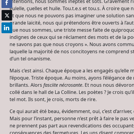
intentions, nous sommes ineptes et sots. Gravement ridic
eulelle, çuelles et huile. Tou.t.e.s et tou.s. À croire
et que nous ne pouvons pas imaginer une solution sans
grande laïcité, nous qui prétendons être ouverts à l’autr
que nous sommes, une triste messe faite de quiproquos
indignes de ceux qui se réclament des mots et de la po
ne savons pas que nous croyons ». Nous avons communié 
laquelle la majorité de nos concitoyens ne comprend stri
d’un tel onanisme.
Mais c’est ainsi. Chaque époque a les engagés qu’elle m
l’époque. Triste époque. Au moins, ayons l’élégance de
brillants. Alors
fasciite nécrosante
. Et nous nous dévorons
collé dans le hall de La Colline. Les poètes ? Je crois qu
tel mot. Ils sont, je crois, morts de rire.
Ce qui aurait été beau, évidemment, oui, c’est d’arriver, 
Mais pour l’instant, personne n’est prêt à faire le pas v
ne prennent pas part aux revendications des occupants
conséquences des fermetures. Les uns disent comprendr