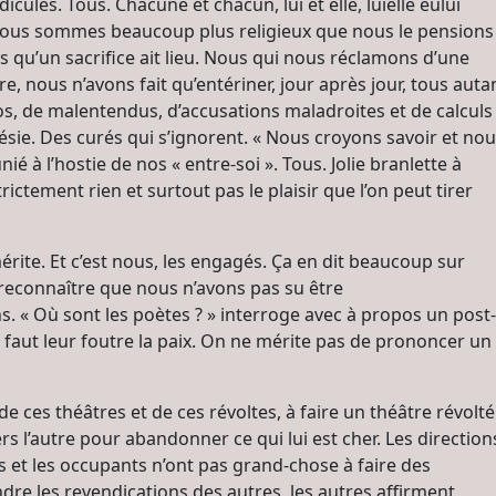
ules. Tous. Chacune et chacun, lui et elle, luielle eului
 que nous sommes beaucoup plus religieux que nous le pensions
 qu’un sacrifice ait lieu. Nous qui nous réclamons d’une
e, nous n’avons fait qu’entériner, jour après jour, tous auta
, de malentendus, d’accusations maladroites et de calculs
ésie. Des curés qui s’ignorent. « Nous croyons savoir et no
à l’hostie de nos « entre-soi ». Tous. Jolie branlette à
ctement rien et surtout pas le plaisir que l’on peut tirer
érite. Et c’est nous, les engagés. Ça en dit beaucoup sur
 reconnaître que nous n’avons pas su être
. « Où sont les poètes ? » interroge avec à propos un post-
’il faut leur foutre la paix. On ne mérite pas de prononcer un
de ces théâtres et de ces révoltes, à faire un théâtre révolté
ers l’autre pour abandonner ce qui lui est cher. Les direction
 et les occupants n’ont pas grand-chose à faire des
e les revendications des autres, les autres affirment