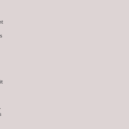
nt
us
it
.
s