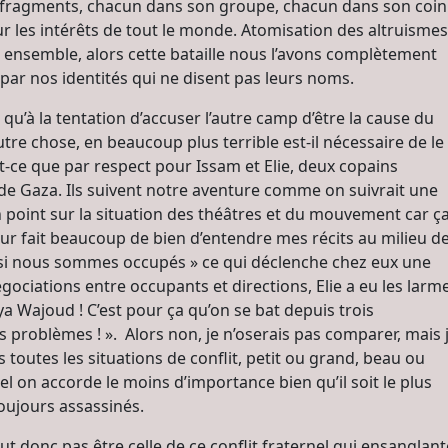
s, fragments, chacun dans son groupe, chacun dans son coin
ur les intérêts de tout le monde. Atomisation des altruismes
’être ensemble, alors cette bataille nous l’avons complètement
ar nos identités qui ne disent pas leurs noms.
 qu’à la tentation d’accuser l’autre camp d’être la cause du
utre chose, en beaucoup plus terrible est-il nécessaire de le
it-ce que par respect pour Issam et Elie, deux copains
 de Gaza. Ils suivent notre aventure comme on suivrait une
n point sur la situation des théâtres et du mouvement car ç
a leur fait beaucoup de bien d’entendre mes récits au milieu d
ssi nous sommes occupés » ce qui déclenche chez eux une
négociations entre occupants et directions, Elie a eu les larm
a Wajoud ! C’est pour ça qu’on se bat depuis trois
 problèmes ! ». Alors non, je n’oserais pas comparer, mais 
toutes les situations de conflit, petit ou grand, beau ou
uel on accorde le moins d’importance bien qu’il soit le plus
toujours assassinés.
 donc pas être celle de ce conflit fraternel qui ensanglant