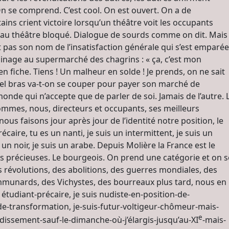
On se comprend. C’est cool. On est ouvert. On a de
ins crient victoire lorsqu’un théâtre voit les occupants
ouveau théâtre bloqué. Dialogue de sourds comme on dit. Mais
t pas son nom de l’insatisfaction générale qui s’est emparée
nage au supermarché des chagrins : « ça, c’est mon
en fiche. Tiens ! Un malheur en solde ! Je prends, on ne sait
uel bras va-t-on se couper pour payer son marché de
onde qui n’accepte que de parler de soi. Jamais de l’autre. 
mmes, nous, directeurs et occupants, ses meilleurs
us faisons jour après jour de l’identité notre position, le
écaire, tu es un nanti, je suis un intermittent, je suis un
 un noir, je suis un arabe. Depuis Molière la France est le
 Les précieuses. Le bourgeois. On prend une catégorie et on s
s révolutions, des abolitions, des guerres mondiales, des
ommunards, des Vichystes, des bourreaux plus tard, nous en
 étudiant-précaire, je suis nudiste-en-position-de-
-de-transformation, je-suis-futur-voltigeur-chômeur-mais-
e
dissement-sauf-le-dimanche-où-j’élargis-jusqu’au-XI
-mais-