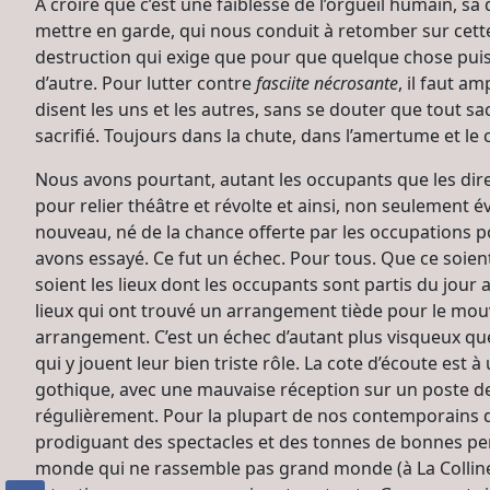
À croire que c’est une faiblesse de l’orgueil humain, s
mettre en garde, qui nous conduit à retomber sur cette 
destruction qui exige que pour que quelque chose puiss
d’autre. Pour lutter contre
fasciite nécrosante
, il faut a
disent les uns et les autres, sans se douter que tout sac
sacrifié. Toujours dans la chute, dans l’amertume et le
Nous avons pourtant, autant les occupants que les direc
pour relier théâtre et révolte et ainsi, non seulement é
nouveau, né de la chance offerte par les occupations p
avons essayé. Ce fut un échec. Pour tous. Que ce soient 
soient les lieux dont les occupants sont partis du jour
lieux qui ont trouvé un arrangement tiède pour le mou
arrangement. C’est un échec d’autant plus visqueux qu
qui y jouent leur bien triste rôle. La cote d’écoute est à
gothique, avec une mauvaise réception sur un poste de t
régulièrement. Pour la plupart de nos contemporains d
prodiguant des spectacles et des tonnes de bonnes pens
monde qui ne rassemble pas grand monde (à La Colline, 