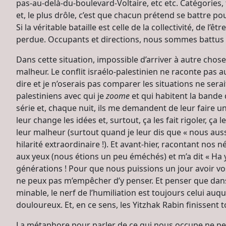
pas-au-delà-du-boulevard-Voltaire, etc etc. Catégorie
et, le plus drôle, c’est que chacun prétend se battre po
Si la véritable bataille est celle de la collectivité, de l
perdue. Occupants et directions, nous sommes battus p
Dans cette situation, impossible d’arriver à autre chose
malheur. Le conflit israélo-palestinien ne raconte pas a
dire et je n’oserais pas comparer les situations ne sera
palestiniens avec qui je
zoome
et qui habitent la bande
série et, chaque nuit, ils me demandent de leur faire u
leur change les idées et, surtout, ça les fait rigoler, ç
leur malheur (surtout quand je leur dis que « nous au
hilarité extraordinaire !). Et avant-hier, racontant nos 
aux yeux (nous étions un peu éméchés) et m’a dit « Ha y
générations ! Pour que nous puissions un jour avoir vos
ne peux pas m’empêcher d’y penser. Et penser que dans 
minable, le nerf de l’humiliation est toujours celui auq
douloureux. Et, en ce sens, les Yitzhak Rabin finissent 
La métaphore pour parler de ce qui nous occupe ne peut