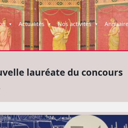
ion
Actualités
Nos activités
Annuair
uvelle lauréate du concours
…