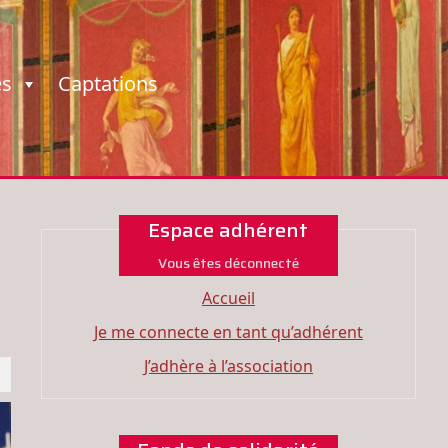
es
Captations
Espace adhérent
Vous êtes déconnecté
Accueil
Je me connecte en tant qu’adhérent
J’adhère à l’association