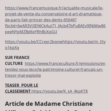
https://www.francemusique.fr/actualite-musicale/le-
projet-de-vente-du-conservatoire-d-art-dramatique-
de-paris-fait-grincer-des-dents-65646?
fbclid=IwAR3Vi3ENJCkAui71_lAcb47bPu8AEv9INiMw86
peeNYpMZBd6xYRhBLKqGU
https://youtu.be/CCrxpr2kqnw
https://youtu.be/m_tSy
o1kpXg
SUR FRANCE
CULTURE
https://www.franceculture.fr/emissions/en
tendez-vous-leco/le-patrimoine-culturel-francais-un-
tresor-mal-exploite
TEASER POUR LE
CLASSEMENT
https://youtu.be/K_sA_4kpKT8
Article de Madame Christiane