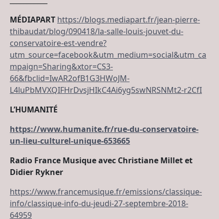
MÉDIAPART
https://blogs.mediapart.fr/jean-pierre-
thibaudat/blog/090418/la-salle-louis-jouvet-du-
conservatoire-est-vendre?
utm_source=facebook&utm_medium=social&utm_ca
mpaign=Sharing&xtor=CS3-
66&fbclid=IwAR2ofB1G3HWoJM-
L4luPbMVXQIFHrDvsjHIkC4Ai6yg5swNRSNMt2-r2CfI
L’HUMANITÉ
https://www.humanite.fr/rue-du-conservatoire-
un-lieu-culturel-unique-653665
Radio France Musique avec Christiane Millet et
Didier Rykner
https://www.francemusique.fr/emissions/classique-
info/classique-info-du-jeudi-27-septembre-2018-
64959