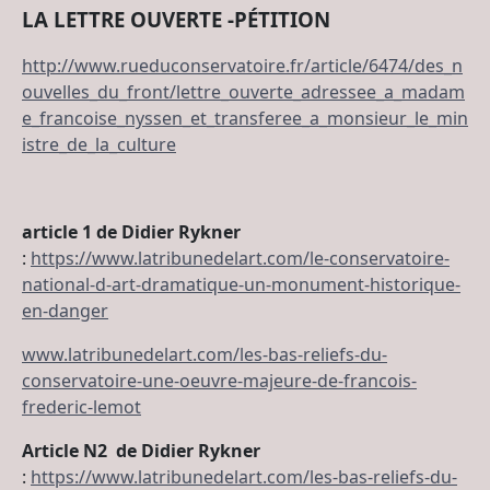
LA LETTRE OUVERTE -PÉTITION
http://www.rueduconservatoire.fr/article/6474/des_n
ouvelles_du_front/lettre_ouverte_adressee_a_madam
e_francoise_nyssen_et_transferee_a_monsieur_le_min
istre_de_la_culture
article 1 de Didier Rykner
:
https://www.latribunedelart.com/le-conservatoire-
national-d-art-dramatique-un-monument-historique-
en-danger
www.latribunedelart.com/les-bas-reliefs-du-
conservatoire-une-oeuvre-majeure-de-francois-
frederic-lemot
Article N2 de Didier Rykner
:
https://www.latribunedelart.com/les-bas-reliefs-du-