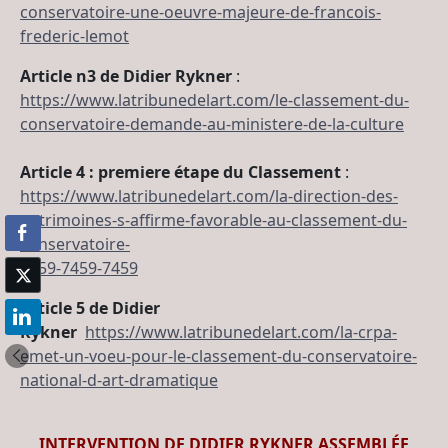
conservatoire-une-oeuvre-majeure-de-francois-
frederic-lemot
Article n3 de Didier Rykner
:
https://www.latribunedelart.com/le-classement-du-
conservatoire-demande-au-ministere-de-la-culture
Article 4 : premiere étape du Classement
:
https://www.latribunedelart.com/la-direction-des-
patrimoines-s-affirme-favorable-au-classement-du-
conservatoire-
7459-7459-7459
Article 5 de Didier
Rykner
https://www.latribunedelart.com/la-crpa-
emet-un-voeu-pour-le-classement-du-conservatoire-
national-d-art-dramatique
INTERVENTION DE DIDIER RYKNER ASSEMBLÉE