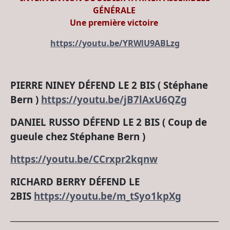
GÉNÉRALE
Une première victoire
https://youtu.be/YRWlU9ABLzg
PIERRE NINEY DÉFEND LE 2 BIS ( Stéphane
Bern )
https://youtu.be/jB7lAxU6QZg
DANIEL RUSSO DÉFEND LE 2 BIS ( Coup de
gueule chez Stéphane Bern )
https://youtu.be/CCrxpr2kqnw
RICHARD BERRY DÉFEND LE
2BIS
https://youtu.be/m_tSyo1kpXg
__________________________________________________________
___________