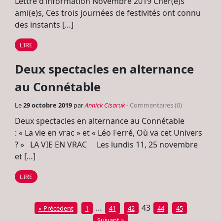
Lettre d’information Novembre 2019 Cher(e)s
ami(e)s, Ces trois journées de festivités ont connu
des instants […]
LIRE
Deux spectacles en alternance
au Connétable
Le
29 octobre 2019
par
Annick Cisaruk
-
Commentaires (0)
Deux spectacles en alternance au Connétable
: « La vie en vrac » et « Léo Ferré, Où va cet Univers
? » LA VIE EN VRAC Les lundis 11, 25 novembre
et […]
LIRE
…
43
« Précédent
1
41
42
44
45
Suivant »